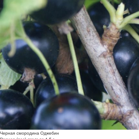
Черная смородина Оджебин