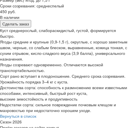
Размер (вес) ягод: до 1,5 г
Cроки созревания: среднеспелый
450 руб.
В наличии
Сделать заказ
Куст среднерослый, слабораскидистый, густой, формируется
быстро.
Ягоды средние и крупные (0,9-1,5 г), округлые, с хорошо заметным
швом, черные, со слабым блеском, выравненные, кожица тонкая, с
сухим отрывом, кисло-сладкого вкуса (3,9 балла), универсального
назначения.
Ягоды созревают одновременно. Отличаются высокой
транспортабельностью.
Сорт рано вступает в плодоношение. Среднего срока созревания.
Урожайность порядка 3–4 кг с куста.
Достоинства сорта: способность к размножению всеми известными
способами, интенсивный, быстрый рост куста,
высокие зимостойкость и продуктивность
Недостатки сорта: сильное повреждение почковым клещом и
махровостью при недостаточно хорошем уходе.
Вернуться в список
Сезон 2026
Приём заказов на сайте закрыт