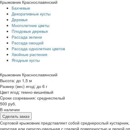
Крыжовник Краснославянский
Бахчевые
Декоративные кусты
Деревья
Многолетние цветы
Плодовые деревья
Рассада зелени
Рассада овощей
Рассада однолетних цветов
Хвойные растения
Ягодные кусты
Крыжовник Краснославянский
Высота: до 1,5 м
Размер (вес) ягод: до 6 г
Цвет ягод: темно-вишнёвый
Cроки созревания: среднеспелый
500 руб.
В наличии
Сделать заказ
Сортовой крыжовник представляет собой среднерослый кустарник,
округлая или округло-овальная с гладкой поверхностью и легкой