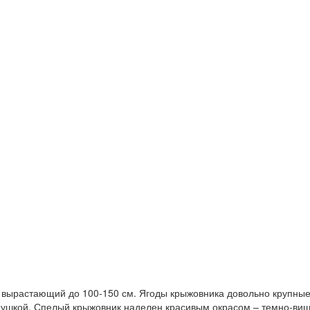
 вырастающий до 100-150 см. Ягоды крыжовника довольно крупные.
 опушкой. Спелый крыжовник наделен красивым окрасом – темно-ви