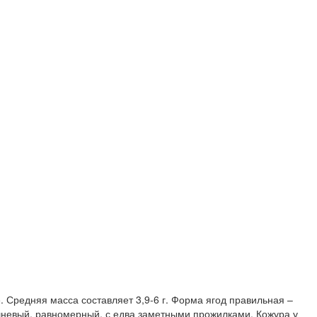
 Средняя масса составляет 3,9-6 г. Форма ягод правильная –
шневый, равномерный, с едва заметными прожилками. Кожура у