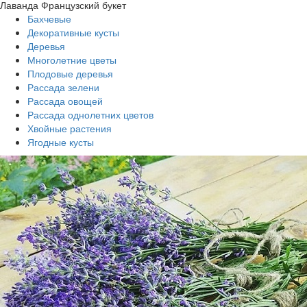
Лаванда Французский букет
Бахчевые
Декоративные кусты
Деревья
Многолетние цветы
Плодовые деревья
Рассада зелени
Рассада овощей
Рассада однолетних цветов
Хвойные растения
Ягодные кусты