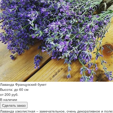
Лаванда Французский букет
Высота: до 60 см
от 200 руб.
В наличии
Сделать заказ
Лаванда узколистная – замечательное, очень декоративное и пол