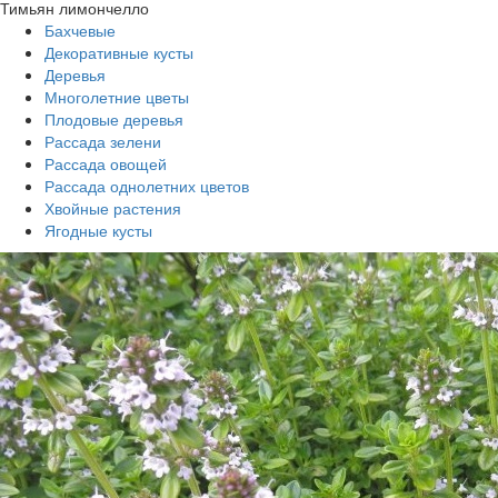
Тимьян лимончелло
Бахчевые
Декоративные кусты
Деревья
Многолетние цветы
Плодовые деревья
Рассада зелени
Рассада овощей
Рассада однолетних цветов
Хвойные растения
Ягодные кусты