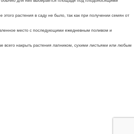
ому обычно для них выбирается площади под плодоносящими
этого растения в саду не было, так как при получении семян от
товленное место с последующими ежедневным поливом и
ше всего накрыть растения лапником, сухими листьями или любым