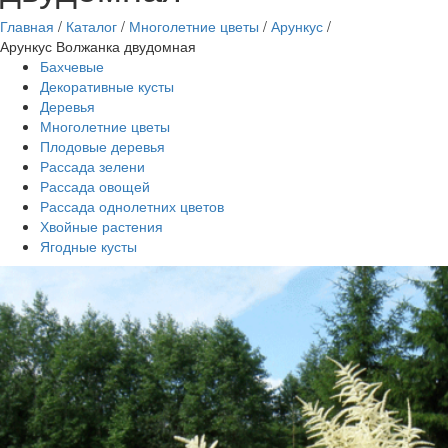
Главная
/
Каталог
/
Многолетние цветы
/
Арункус
/
Арункус Волжанка двудомная
Бахчевые
Декоративные кусты
Деревья
Многолетние цветы
Плодовые деревья
Рассада зелени
Рассада овощей
Рассада однолетних цветов
Хвойные растения
Ягодные кусты