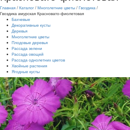
Главная
/
Каталог
/
Многолетние цветы
/
Гвоздика
/
Гвоздика амурская Красновато-фиолетовая
Бахчевые
Декоративные кусты
Деревья
Многолетние цветы
Плодовые деревья
Рассада зелени
Рассада овощей
Рассада однолетних цветов
Хвойные растения
Ягодные кусты