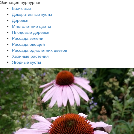
Эхинацея пурпурная
Бахчевые
Декоративные кусты
Деревья
Многолетние цветы
Плодовые деревья
Рассада зелени
Рассада овощей
Рассада однолетних цветов
Хвойные растения
Ягодные кусты