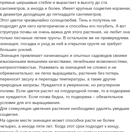
прямые шершавые стебли и вырастает в высоту до ста
сантиметров, а иногда и более. Имеет крупные соцветия-корзинки,
в диаметре доходящие до пятнадцати сантиметров.
Этот цветок чрезвычайно солнцелюбив. Тень и полутень не
подходят для него категорически и способны его погубить. А вот
структура почвы не очень важна для этого растения, не любит она
только песчаные легкие грунты. В остальном же не привередлива
эхинацея, посадка и уход за ней в открытом грунте не требует
больших усилий.
Эхинацея привлекает начинающих и опытных садоводов своими
изысканными внешними качествами, лечебными возможностями,
неприхотливостью. Ухаживать за эхинацеей не сложно и не
обременительно: ее легко выращивать, растение без потерь
переносит засуху и перепады температуры, а также другие
природные капризы. Нуждается в умеренном, но регулярном
поливе. Если цветок растет на плодородной почве, то в подкормке
не нуждается. Если почва бедна, то подкормка – обязательное
условие для его выращивания.
Для стимуляции цветения растения необходимо удалять увядшие
соцветия.
На одном месте эхинацея может способна расти не более
четырех, а иногда пяти лет. Когда этот срок подходит к концу,
взрослый куст выкапывают, разделяют на части и рассаживают.