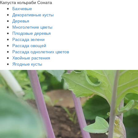
Капуста кольраби Соната
Бахчевые
Декоративные кусты
Деревья
Многолетние цветы
Плодовые деревья
Рассада зелени
Рассада овощей
Рассада однолетних цветов
Хвойные растения
Ягодные кусты