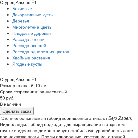
Огурец Альянс F1
Бахчевые
Декоративные кусты
Деревья
Многолетние цветы
Плодовые деревья
Рассада зелени
Рассада овощей
Рассада однолетних цветов
Хвойные растения
Ягодные кусты
Огурец Альянс F1
Размер плода: 6-10 см
Сроки созревания: раннеспелый
50 руб.
В наличии
Сделать заказ
Это пчелоопыляемый гибрид корнишонного типа от
Bejo Zaden
,
Нидерланды. Гибрид подходит для выращивания в открытом
грунте и идеально демонстрирует стабильную урожайность даже
при нехватке влаги. Плоды однородные, хрустящие, с тонкой