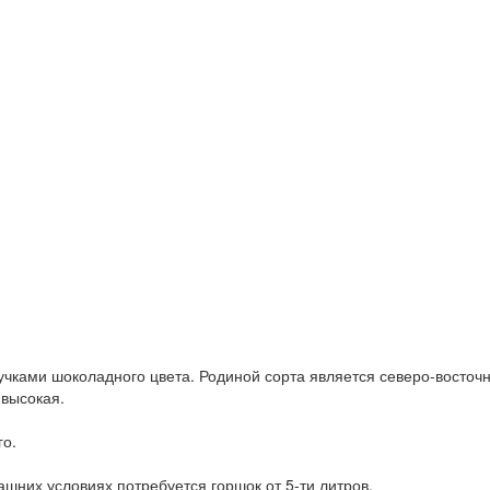
ручками шоколадного цвета. Родиной сорта является северо-восточ
 высокая.
го.
шних условиях потребуется горшок от 5-ти литров.