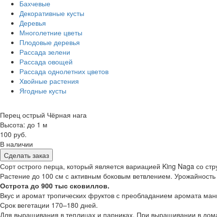
Бахчевые
Декоративные кусты
Деревья
Многолетние цветы
Плодовые деревья
Рассада зелени
Рассада овощей
Рассада однолетних цветов
Хвойные растения
Ягодные кусты
Перец острый Чёрная нага
Высота: до 1 м
100 руб.
В наличии
Сделать заказ
Сорт острого перца, который является вариацией King Naga со ст
Растение до 100 см с активным боковым ветвлением. Урожайность
Острота до 900 тыс сковиллов.
Вкус и аромат тропических фруктов с преобладанием аромата ман
Срок вегетации 170–180 дней.
Для выращивания в теплицах и парниках. При выращивании в дома