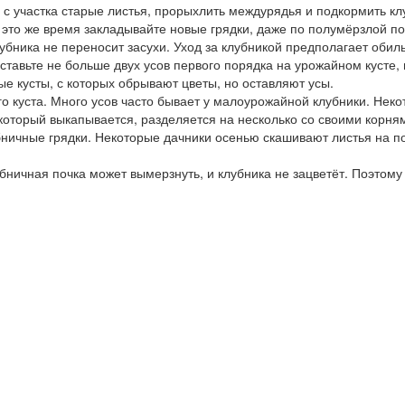
 с участка старые листья, прорыхлить междурядья и подкормить кл
 это же время закладывайте новые грядки, даже по полумёрзлой по
бника не переносит засухи. Уход за клубникой предполагает обиль
ставьте не больше двух усов первого порядка на урожайном кусте,
е кусты, с которых обрывают цветы, но оставляют усы.
о куста. Много усов часто бывает у малоурожайной клубники. Некот
который выкапывается, разделяется на несколько со своими корня
ничные грядки. Некоторые дачники осенью скашивают листья на пос
ничная почка может вымерзнуть, и клубника не зацветёт. Поэтому н