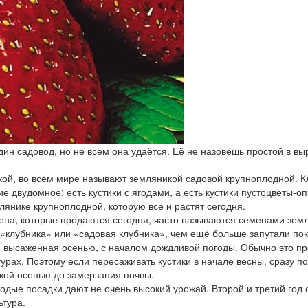
один садовод, но не всем она удаётся. Её не назовёшь простой в 
ой, во всём мире называют земляникой садовой крупноплодной. Кл
 двудомное: есть кустики с ягодами, а есть кустики пустоцветы-о
лянике крупноплодной, которую все и растят сегодня.
а, которые продаются сегодня, часто называются семенами земля
«клубника» или «садовая клубника», чем ещё больше запутали пок
, высаженная осенью, с началом дождливой погоды. Обычно это пр
рах. Поэтому если пересаживать кустики в начале весны, сразу п
окой осенью до замерзания почвы.
лодые посадки дают не очень высокий урожай. Второй и третий год
ьтура.