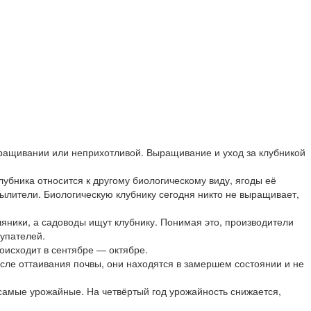
выращивании или неприхотливой. Выращивание и уход за клубникой
убника относится к другому биологическому виду, ягоды её
пылители. Биологическую клубнику сегодня никто не выращивает,
ники, а садоводы ищут клубнику. Понимая это, производители
упателей.
оисходит в сентябре — октябре.
осле оттаивания почвы, они находятся в замершем состоянии и не
 самые урожайные. На четвёртый год урожайность снижается,