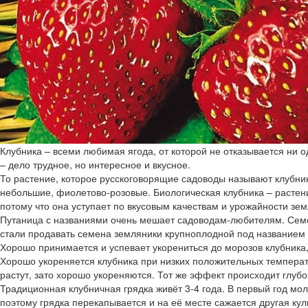
Клубника – всеми любимая ягода, от которой не отказывается ни 
– дело трудное, но интересное и вкусное.
То растение, которое русскоговорящие садоводы называют клубник
небольшие, фиолетово-розовые. Биологическая клубника – растение
потому что она уступает по вкусовым качествам и урожайности зем
Путаница с названиями очень мешает садоводам-любителям. Семен
стали продавать семена земляники крупноплодной под названием 
Хорошо принимается и успевает укорениться до морозов клубника
Хорошо укореняется клубника при низких положительных температу
растут, зато хорошо укореняются. Тот же эффект происходит глуб
Традиционная клубничная грядка живёт 3-4 года. В первый год мо
поэтому грядка перекапывается и на её месте сажается другая кул